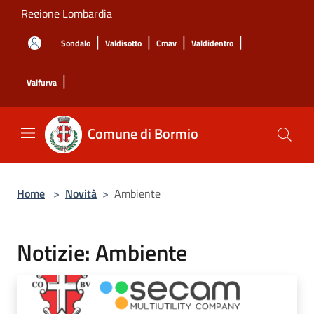
Salta al contenuto principale
Regione Lombardia
|
|
|
|
Sondalo
Valdisotto
Cmav
Valdidentro
|
Valfurva
Comune di Bormio
Home
>
Novità
>
Ambiente
Notizie: Ambiente