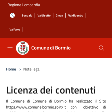
Salta al contenuto principale
Regione Lombardia
|
|
|
|
Sondalo
Valdisotto
Cmav
Valdidentro
|
Valfurva
Comune di Bormio
Home
>
Note legali
Licenza dei contenuti
Il Comune di Comune di Bormio ha realizzato il Sito
https://www.comune.bormio.so.it/it con l'obiettivo di