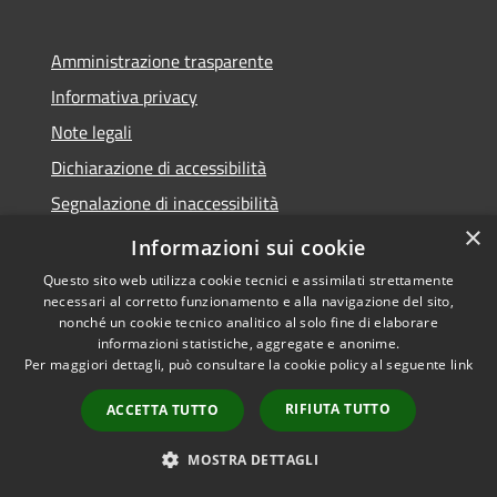
Amministrazione trasparente
Informativa privacy
Note legali
Dichiarazione di accessibilità
Segnalazione di inaccessibilità
×
Whistleblowing segnalazione illeciti
Informazioni sui cookie
Questo sito web utilizza cookie tecnici e assimilati strettamente
necessari al corretto funzionamento e alla navigazione del sito,
nonché un cookie tecnico analitico al solo fine di elaborare
informazioni statistiche, aggregate e anonime.
RSS
Copyright © 2026 • Comune di
Per maggiori dettagli, può consultare la cookie policy al seguente
link
Accessibilità
Bormio • Powered by
Privacy
Municipium
Accesso
•
RIFIUTA TUTTO
ACCETTA TUTTO
Cookie
redazione
Mappa del sito
MOSTRA DETTAGLI