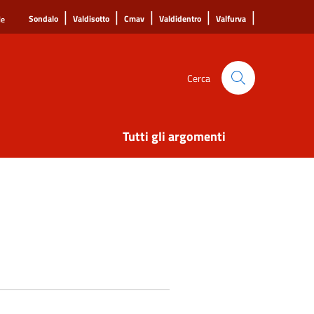
|
|
|
|
|
Sondalo
Valdisotto
Cmav
Valdidentro
Valfurva
le
Cerca
Tutti gli argomenti