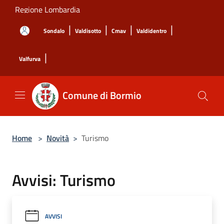
Salta al contenuto principale
Regione Lombardia
|
|
|
|
Sondalo
Valdisotto
Cmav
Valdidentro
|
Valfurva
Comune di Bormio
Home
>
Novità
>
Turismo
Avvisi: Turismo
AVVISI