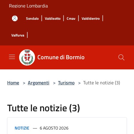
Salta al contenuto principale
Regione Lombardia
|
|
|
|
Sondalo
Valdisotto
Cmav
Valdidentro
|
Valfurva
Comune di Bormio
Home
>
Argomenti
>
Turismo
>
Tutte le notizie (3)
Tutte le notizie (3)
NOTIZIE
6 AGOSTO 2026