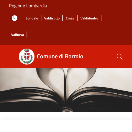
Salta al contenuto principale
Regione Lombardia
|
|
|
|
Sondalo
Valdisotto
Cmav
Valdidentro
|
Valfurva
Comune di Bormio