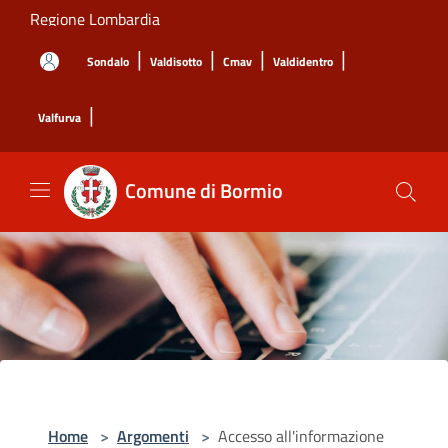
Salta al contenuto principale
Regione Lombardia
|
|
|
|
Sondalo
Valdisotto
Cmav
Valdidentro
|
Valfurva
Comune di Bormio
Home
>
Argomenti
>
Accesso all'informazione