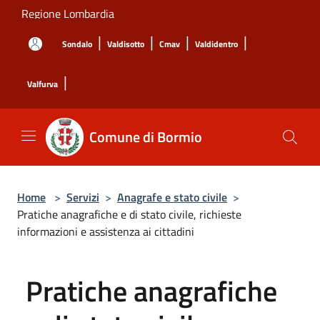
Salta al contenuto principale
Regione Lombardia
|
|
|
|
Sondalo
Valdisotto
Cmav
Valdidentro
|
Valfurva
Comune di Bormio
Home
>
Servizi
>
Anagrafe e stato civile
>
Pratiche anagrafiche e di stato civile, richieste
informazioni e assistenza ai cittadini
Pratiche anagrafiche