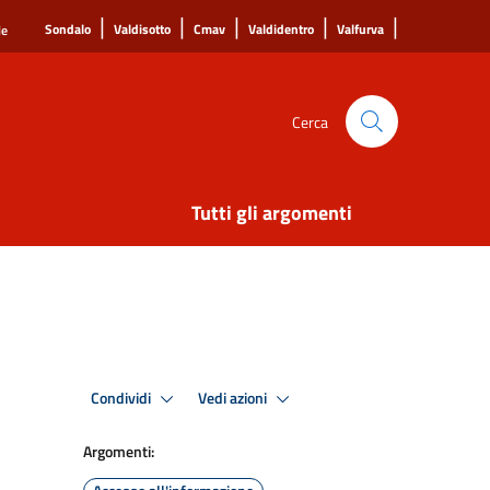
|
|
|
|
|
Sondalo
Valdisotto
Cmav
Valdidentro
Valfurva
le
Cerca
Tutti gli argomenti
Condividi
Vedi azioni
Argomenti: