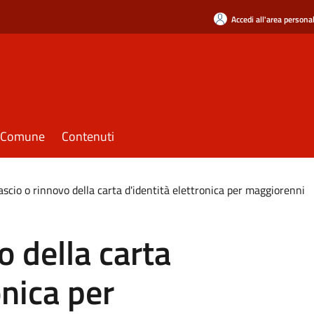
Accedi all'area persona
il Comune
Contenuti
ascio o rinnovo della carta d'identità elettronica per maggiorenni
o della carta
onica per