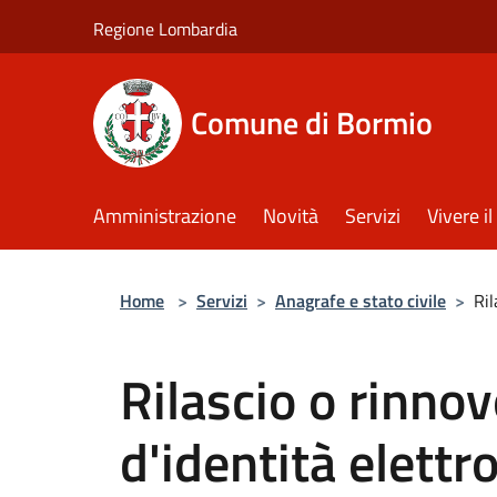
Salta al contenuto principale
Regione Lombardia
Comune di Bormio
Amministrazione
Novità
Servizi
Vivere 
Home
>
Servizi
>
Anagrafe e stato civile
>
Ril
Rilascio o rinnov
d'identità elettr