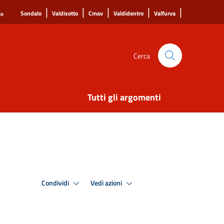
|
|
|
|
|
Sondalo
Valdisotto
Cmav
Valdidentro
Valfurva
le
Cerca
Tutti gli argomenti
Condividi
Vedi azioni