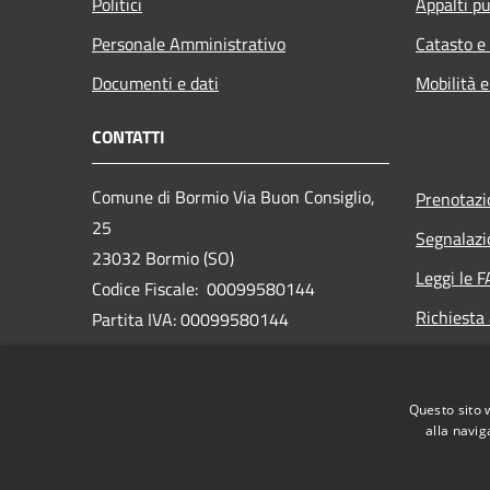
Politici
Appalti pu
Personale Amministrativo
Catasto e
Documenti e dati
Mobilità e
CONTATTI
Comune di Bormio Via Buon Consiglio,
Prenotaz
25
Segnalazi
23032 Bormio (SO)
Leggi le 
Codice Fiscale: 00099580144
Richiesta
Partita IVA: 00099580144
PEC:
bormio@pec.cmav.so.it
Questo sito 
Centralino Unico: +39 0342 912211
alla navig