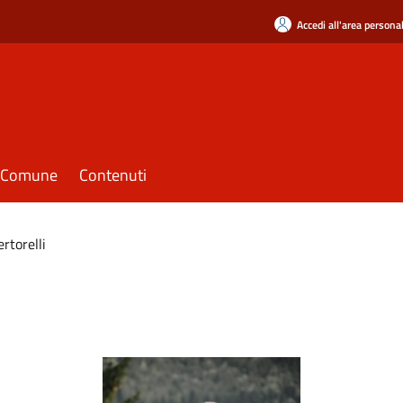
Accedi all'area persona
il Comune
Contenuti
rtorelli