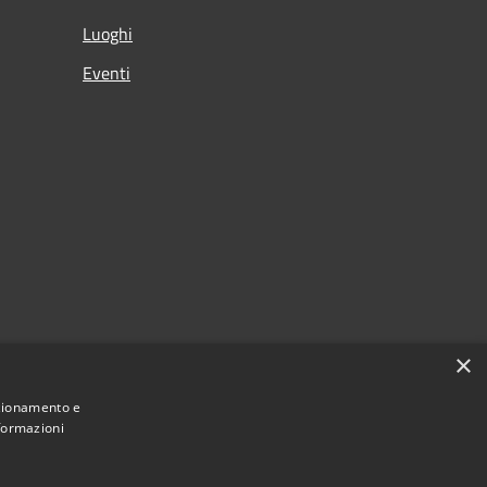
Luoghi
Eventi
×
citi
nzionamento e
nformazioni