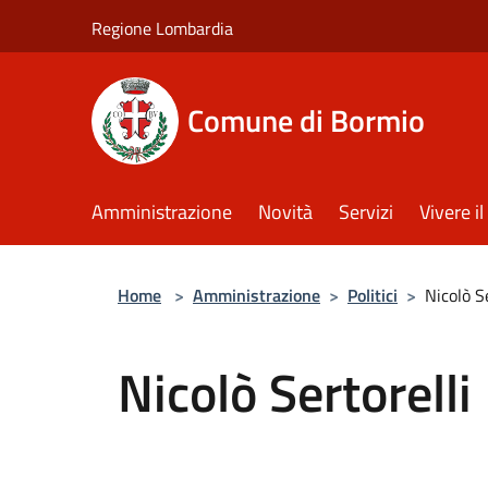
Salta al contenuto principale
Regione Lombardia
Comune di Bormio
Amministrazione
Novità
Servizi
Vivere 
Home
>
Amministrazione
>
Politici
>
Nicolò Se
Nicolò Sertorelli