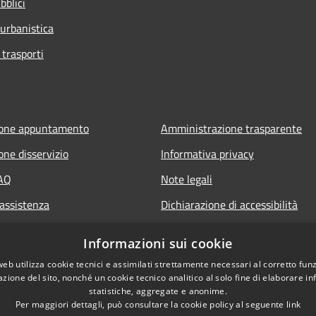
bblici
 urbanistica
 trasporti
ione appuntamento
Amministrazione trasparente
one disservizio
Informativa privacy
FAQ
Note legali
 assistenza
Dichiarazione di accessibilità
Segnalazione di inaccessibilità
Informazioni sui cookie
Whistleblowing segnalazione ille
web utilizza cookie tecnici e assimilati strettamente necessari al corretto fu
azione del sito, nonché un cookie tecnico analitico al solo fine di elaborare i
statistiche, aggregate e anonime.
Per maggiori dettagli, può consultare la cookie policy al seguente
link