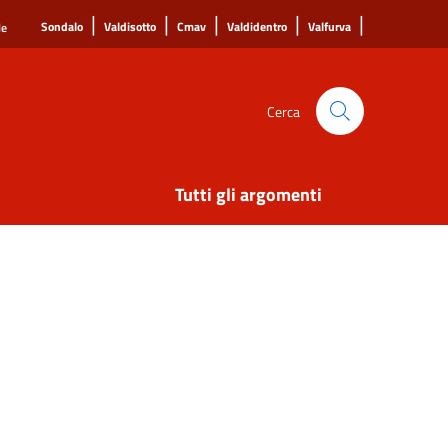
|
|
|
|
|
Sondalo
Valdisotto
Cmav
Valdidentro
Valfurva
le
Cerca
Tutti gli argomenti
"