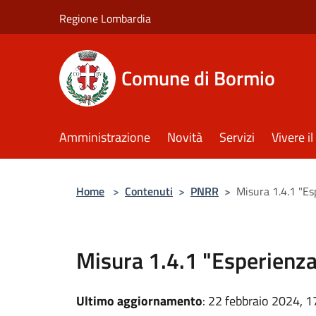
Salta al contenuto principale
Regione Lombardia
Comune di Bormio
Amministrazione
Novità
Servizi
Vivere 
Home
>
Contenuti
>
PNRR
>
Misura 1.4.1 "Esp
Misura 1.4.1 "Esperienza 
Ultimo aggiornamento
: 22 febbraio 2024, 1