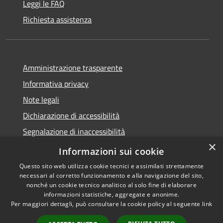
Leggi le FAQ
Richiesta assistenza
Amministrazione trasparente
Informativa privacy
Note legali
Dichiarazione di accessibilità
Segnalazione di inaccessibilità
×
Whistleblowing segnalazione illeciti
Informazioni sui cookie
Questo sito web utilizza cookie tecnici e assimilati strettamente
necessari al corretto funzionamento e alla navigazione del sito,
nonché un cookie tecnico analitico al solo fine di elaborare
informazioni statistiche, aggregate e anonime.
RSS
Copyright © 2026 • Comune di
Per maggiori dettagli, può consultare la cookie policy al seguente
link
Accessibilità
Bormio • Powered by
Privacy
Municipium
Accesso
•