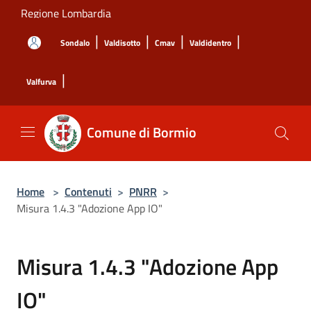
Salta al contenuto principale
Regione Lombardia
|
|
|
|
Sondalo
Valdisotto
Cmav
Valdidentro
|
Valfurva
Comune di Bormio
Home
>
Contenuti
>
PNRR
>
Misura 1.4.3 "Adozione App IO"
Misura 1.4.3 "Adozione App
IO"