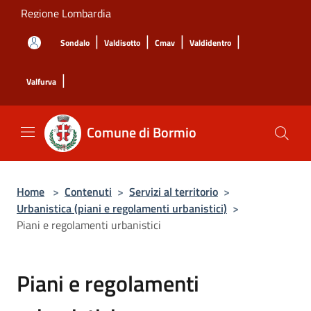
Salta al contenuto principale
Regione Lombardia
|
|
|
|
Sondalo
Valdisotto
Cmav
Valdidentro
|
Valfurva
Comune di Bormio
Home
>
Contenuti
>
Servizi al territorio
>
Urbanistica (piani e regolamenti urbanistici)
>
Piani e regolamenti urbanistici
Piani e regolamenti