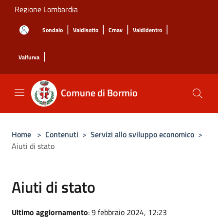
Salta al contenuto principale
Regione Lombardia
|
|
|
|
Sondalo
Valdisotto
Cmav
Valdidentro
|
Valfurva
Comune di Bormio
Home
>
Contenuti
>
Servizi allo sviluppo economico
>
Aiuti di stato
Aiuti di stato
Ultimo aggiornamento
: 9 febbraio 2024, 12:23