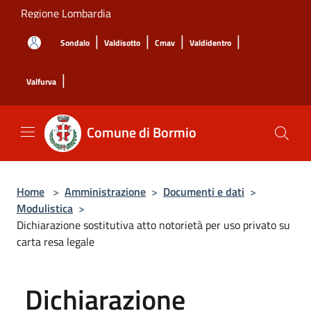
Salta al contenuto principale
Regione Lombardia
|
|
|
|
Sondalo
Valdisotto
Cmav
Valdidentro
|
Valfurva
Comune di Bormio
Home
>
Amministrazione
>
Documenti e dati
>
Modulistica
>
Dichiarazione sostitutiva atto notorietà per uso privato su
carta resa legale
Dichiarazione